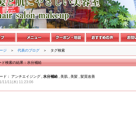
ージ
＞
代表のブログ
＞ タグ検索
ード検索の結果：水分補給
ード：
アンチエイジング
,
水分補給
,
美肌
,
美髪
,
髪質改善
1/11/11(木) 11:23:06