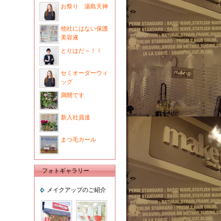
お祭り 湯島天神
他社にはない保護
美容液
とりはだ～！！
セミオーダーウィ
ッグ
満開です
新入社員達
まつ毛カール
フォトギャラリー
メイクアップのご紹介