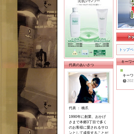
トップペ
キーワ
代表のあいさつ
キーワ
202
代表
：
橋爪
1990年に創業、おかげ
さまで本郷3丁目で多く
のお客様に愛されるサロ
ンとして成長することが