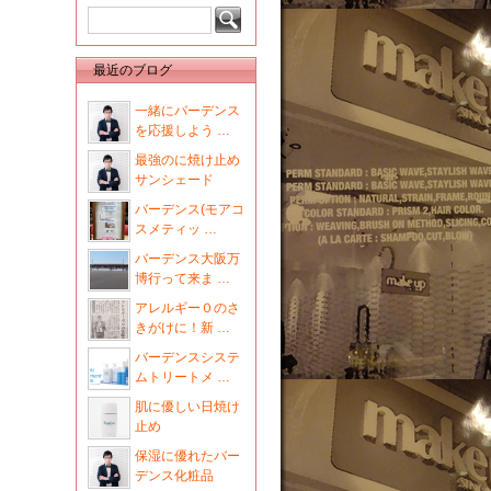
最近のブログ
一緒にバーデンス
を応援しよう …
最強のに焼け止め
サンシェード
バーデンス(モアコ
スメティッ …
バーデンス大阪万
博行って来ま …
アレルギー０のさ
きがけに！新 …
バーデンスシステ
ムトリートメ …
肌に優しい日焼け
止め
保湿に優れたバー
デンス化粧品