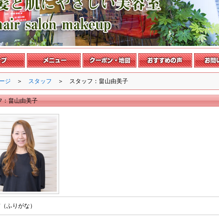
ージ
＞
スタッフ
＞ スタッフ：畠山由美子
フ：畠山由美子
前（ふりがな）