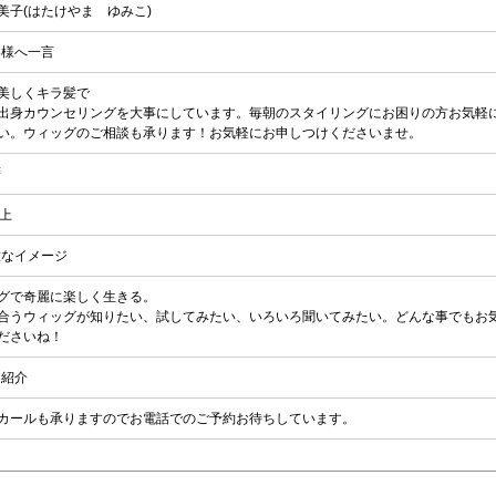
美子(はたけやま ゆみこ)
客様へ一言
美しくキラ髪で
出身カウンセリングを大事にしています。毎朝のスタイリングにお困りの方お気軽
い。ウィッグのご相談も承ります！お気軽にお申しつけくださいませ。
暦
以上
意なイメージ
グで奇麗に楽しく生きる。
合うウィッグが知りたい、試してみたい、いろいろ聞いてみたい。どんな事でもお
ださいね！
己紹介
カールも承りますのでお電話でのご予約お待ちしています。