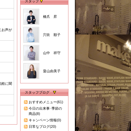
スタッフ
橋爪 昇
にお声が
穴吹 順子
山中 祥守
畠山由美子
気軽に聞
スタッフブログ
おすすめメニュー(61)
今日の出来事･季節の
商品(8)
キャンペーン情報(0)
日常なブログ(20)