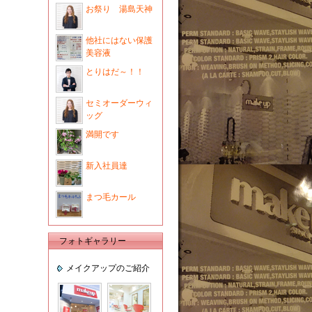
お祭り 湯島天神
他社にはない保護
美容液
とりはだ～！！
セミオーダーウィ
ッグ
満開です
新入社員達
まつ毛カール
フォトギャラリー
メイクアップのご紹介