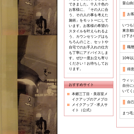
畠山由
できました。十人十色の
お客様に、「その人に合
お
う、その人の事を考えた
施術」をモットーにして
いつも
います。お客様の希望の
東京都
スタイルを叶えられるよ
け下さ
う、カウンセリングはも
ちろんのこと、セットや
職
自宅でのお手入れの仕方
も丁寧にアドバイスしま
す。ぜひ一度お立ち寄り
10年
ください！お待ちしてお
ります。
得
ウィッ
おすすめサイト
自分に
いてく
本郷三丁目・美容室メ
イクアップのアメブロ
自
メイクアップ・求人サ
イト（公式）
まつ毛