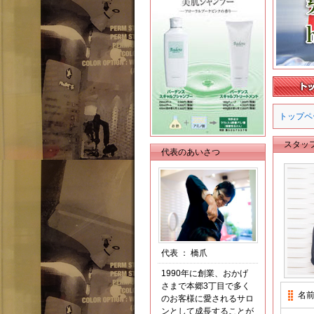
トップペ
スタッ
代表のあいさつ
代表
：
橋爪
1990年に創業、おかげ
さまで本郷3丁目で多く
名
のお客様に愛されるサロ
ンとして成長することが