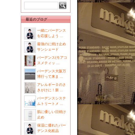
最近のブログ
一緒にバーデンス
を応援しよう …
最強のに焼け止め
サンシェード
バーデンス(モアコ
スメティッ …
バーデンス大阪万
博行って来ま …
アレルギー０のさ
きがけに！新 …
バーデンスシステ
ムトリートメ …
肌に優しい日焼け
止め
保湿に優れたバー
デンス化粧品